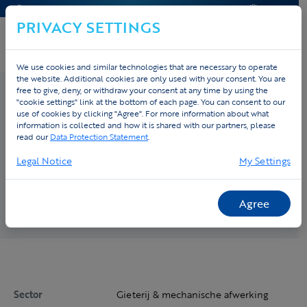
CONTACT & HELP
OFFERTE
PRIVACY SETTINGS
We use cookies and similar technologies that are necessary to operate
the website. Additional cookies are only used with your consent. You are
free to give, deny, or withdraw your consent at any time by using the
"cookie settings" link at the bottom of each page. You can consent to our
use of cookies by clicking "Agree". For more information about what
Home
›
Cases
› Proferro
information is collected and how it is shared with our partners, please
Proferro
read our
Data Protection Statement
.
Legal Notice
My Settings
Proferro is gespecialiseerd in gieterij en mechanische
afwerking, als onderdeel van de Picanol Group binnen
Tessenderlo.
Agree
Sector
Gieterij & mechanische afwerking