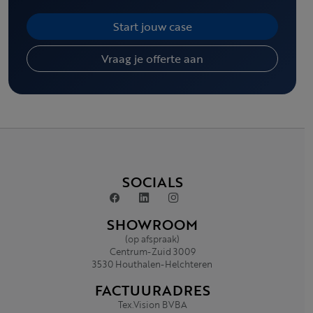
Start jouw case
Vraag je offerte aan
SOCIALS
SHOWROOM
(op afspraak)
Centrum-Zuid 3009
3530 Houthalen-Helchteren
FACTUURADRES
Tex.Vision BVBA