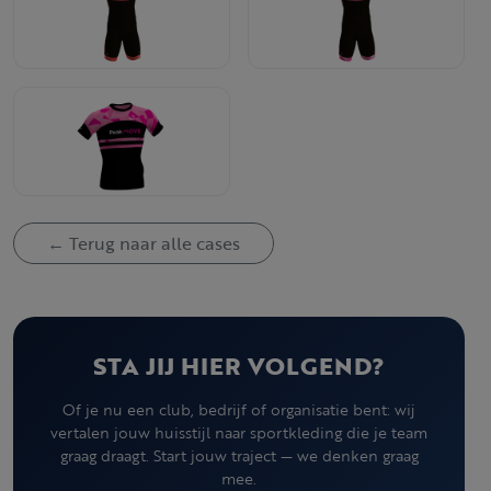
← Terug naar alle cases
STA JIJ HIER VOLGEND?
Of je nu een club, bedrijf of organisatie bent: wij
vertalen jouw huisstijl naar sportkleding die je team
graag draagt. Start jouw traject — we denken graag
mee.