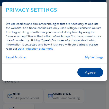
CONTACT & HELP
OFFERTE
PRIVACY SETTINGS
We use cookies and similar technologies that are necessary to operate
the website. Additional cookies are only used with your consent. You are
free to give, deny, or withdraw your consent at any time by using the
"cookie settings" link at the bottom of each page. You can consent to our
use of cookies by clicking "Agree". For more information about what
Home
›
Cases
› PeakMove
information is collected and how it is shared with our partners, please
PeakMove
read our
Data Protection Statement
.
Legal Notice
My Settings
Al klant sinds 2020 met op maat gemaakte sportkleding voor
zijn bedrijf — Michiel Vanreyten kent de kwaliteit. Voor het
PeakMove Tri-Team ging hij voor niets minder dan het beste:
Agree
een full custom trisuit, in samenwerking ontworpen met
Tex.Vision.
200+
Sinds 2024
stuks geproduceerd
vaste samenwerking
7