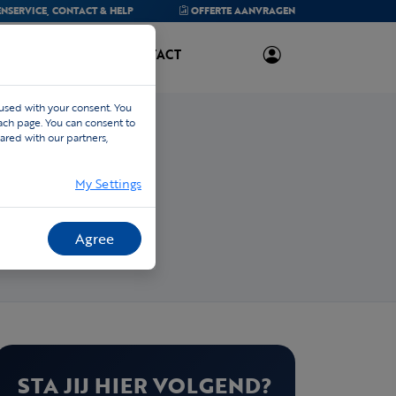
NSERVICE,
CONTACT & HELP
OFFERTE
AANVRAGEN
OVER ONS
CONTACT
 used with your consent. You
each page. You can consent to
ared with our partners,
My Settings
Agree
STA JIJ HIER VOLGEND?