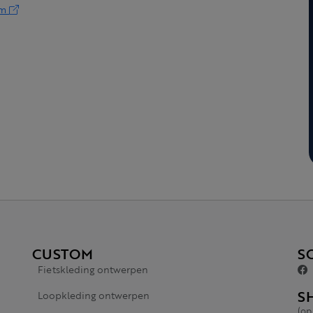
om
CUSTOM
S
Fietskleding ontwerpen
S
Loopkleding ontwerpen
(op