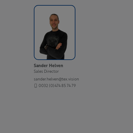
Sander Helven
Sales Director
sander.helven@tex.vision
0032 (0)474 85 74 79