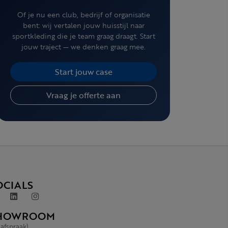
Of je nu een club, bedrijf of organisatie
bent: wij vertalen jouw huisstijl naar
sportkleding die je team graag draagt. Start
jouw traject — we denken graag mee.
Start jouw case
Vraag je offerte aan
OCIALS
HOWROOM
 afspraak)