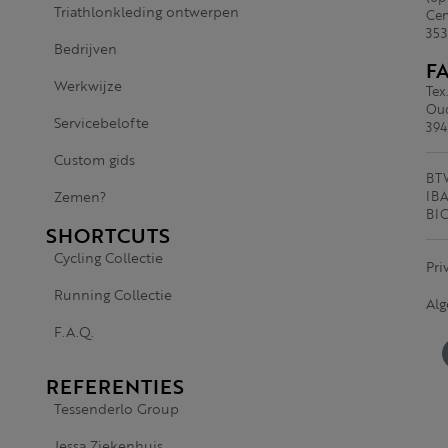
Triathlonkleding ontwerpen
Cen
353
Bedrijven
F
Werkwijze
Tex
Oud
Servicebelofte
394
Custom gids
BTW
Zemen?
IBA
BI
SHORTCUTS
Cycling Collectie
Pri
Running Collectie
Al
F.A.Q.
REFERENTIES
Tessenderlo Group
Jessa Ziekenhuis