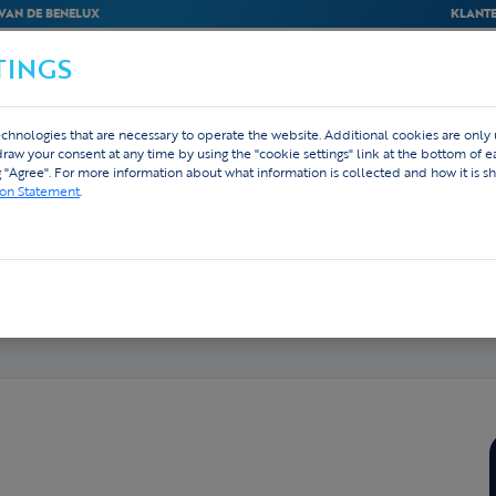
VAN DE BENELUX
KLANTE
TINGS
BEDRIJVEN
WEBSHOP
ONTWERP
chnologies that are necessary to operate the website. Additional cookies are only
hdraw your consent at any time by using the "cookie settings" link at the bottom of 
g "Agree". For more information about what information is collected and how it is sh
ion Statement
.
ef in elektronica, energie en industriële