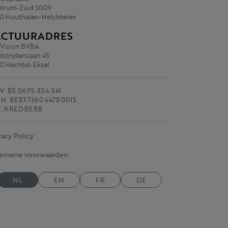
trum-Zuid 3009
0 Houthalen-Helchteren
ACTUURADRES
.Vision BVBA
strijderslaan 45
0 Hechtel-Eksel
: BE 0695.854.541
N: BE83 7360 4478 0015
C: KRED BEBB
vacy Policy
gemene voorwaarden
NL
EN
FR
DE