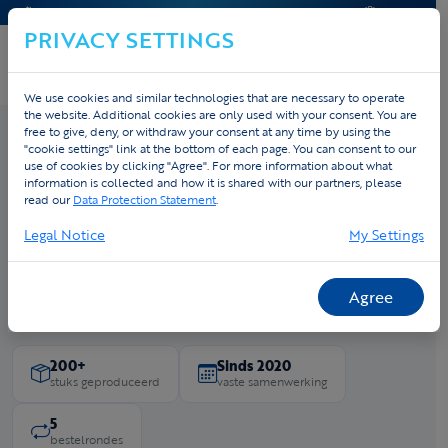
CONTACT & HELP
OFFERTE
PRIVACY SETTINGS
We use cookies and similar technologies that are necessary to operate
the website. Additional cookies are only used with your consent. You are
free to give, deny, or withdraw your consent at any time by using the
"cookie settings" link at the bottom of each page. You can consent to our
use of cookies by clicking "Agree". For more information about what
Home
›
Cases
› FDS Promotions
information is collected and how it is shared with our partners, please
FDS Promotions
read our
Data Protection Statement
.
Legal Notice
My Settings
Ad Fransen is zaakvoerder van FDS Promotions — specialist in
gifts, relatiegeschenken en kerstpaketten — én fervent fietser.
Zijn custom Tex.Vision-kit in marineblauw en oranje is het
Agree
meest persoonlijke promotieobject dat hij draagt.
200+
Sinds 2020
stuks geproduceerd
vaste samenwerking
5
bestelrondes