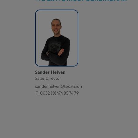
Sander Helven
Sales Director
sander.helven@tex.vision
0032 (0)474 85 74 79