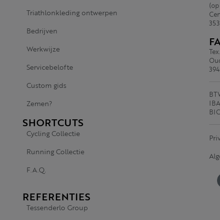
(op
Triathlonkleding ontwerpen
Cen
353
Bedrijven
F
Werkwijze
Tex
Oud
Servicebelofte
394
Custom gids
BTW
Zemen?
IBA
BI
SHORTCUTS
Cycling Collectie
Pri
Running Collectie
Al
F.A.Q.
REFERENTIES
Tessenderlo Group