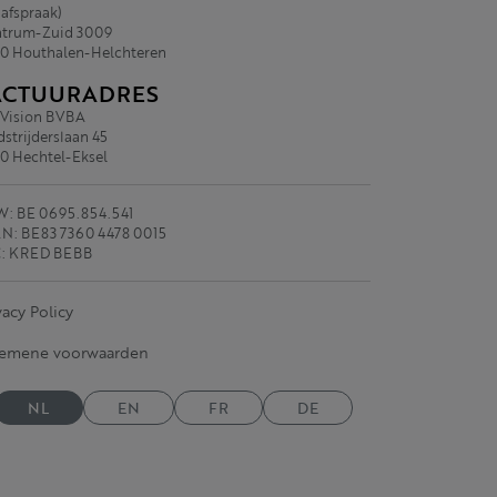
 afspraak)
trum-Zuid 3009
0 Houthalen-Helchteren
ACTUURADRES
.Vision BVBA
strijderslaan 45
0 Hechtel-Eksel
: BE 0695.854.541
N: BE83 7360 4478 0015
C: KRED BEBB
vacy Policy
gemene voorwaarden
NL
EN
FR
DE