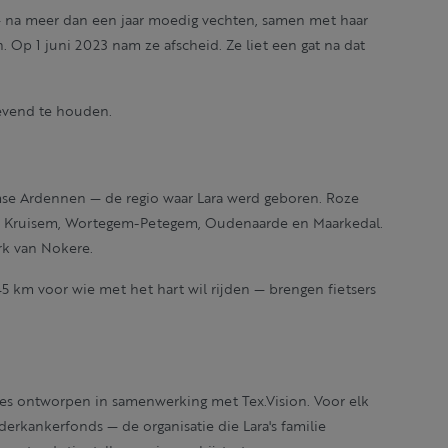
 — na meer dan een jaar moedig vechten, samen met haar
 Op 1 juni 2023 nam ze afscheid. Ze liet een gat na dat
evend te houden.
mse Ardennen — de regio waar Lara werd geboren. Roze
, Kruisem, Wortegem-Petegem, Oudenaarde en Maarkedal.
rk van Nokere.
5 km voor wie met het hart wil rijden — brengen fietsers
tjes ontworpen in samenwerking met Tex.Vision. Voor elk
derkankerfonds — de organisatie die Lara's familie