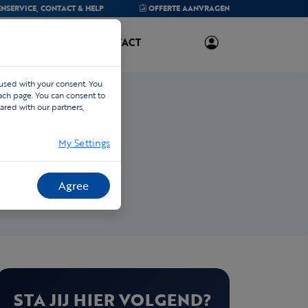
NSERVICE,
CONTACT & HELP
OFFERTE
AANVRAGEN
OVER ONS
CONTACT
 used with your consent. You
each page. You can consent to
ared with our partners,
My Settings
Agree
STA JIJ HIER VOLGEND?