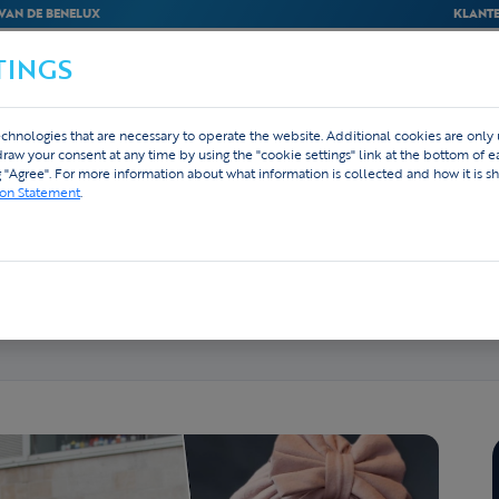
VAN DE BENELUX
KLANTE
TINGS
BEDRIJVEN
WEBSHOP
ONTWERP
chnologies that are necessary to operate the website. Additional cookies are only
hdraw your consent at any time by using the "cookie settings" link at the bottom of 
g "Agree". For more information about what information is collected and how it is sh
ion Statement
.
nis aan prinses Lara, die op haar derde jaar aan
 €10 naar het Kinderkankerfonds.