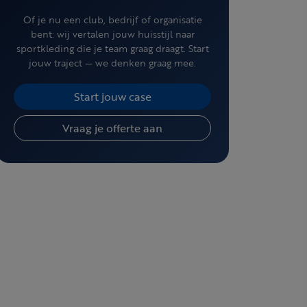
Of je nu een club, bedrijf of organisatie
bent: wij vertalen jouw huisstijl naar
sportkleding die je team graag draagt. Start
jouw traject — we denken graag mee.
Start jouw case
Vraag je offerte aan