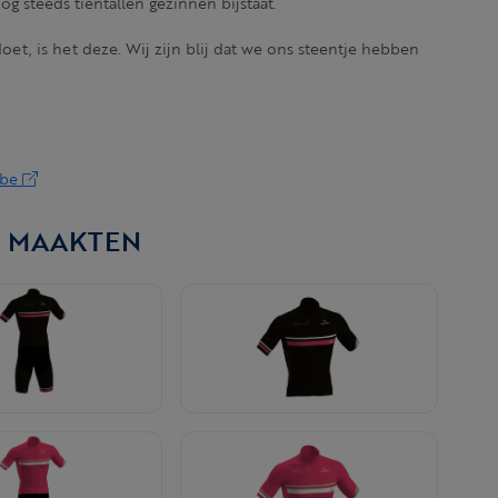
g steeds tientallen gezinnen bijstaat.
 doet, is het deze. Wij zijn blij dat we ons steentje hebben
.be
N MAAKTEN