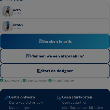
Aero
bekijk
Urban
bekijk
Bereken je prijs
Plannen we een afspraak in?
Start de designer
Gratis ontwerp
Geen startkosten
Achteraf betalen
Gratis ontwerp
Geen startkosten
Designvoorstel in jouw
Geen opstart- of
kleuren — geen
clichékosten, ook bij kleine