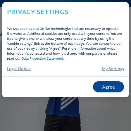
CONTACT & AIDE
DEVIS
PRIVACY SETTINGS
We use cookies and similar technologies that are necessary to operate
/
Custom
/
Running
/
Producten
the website. Additional cookies are only used with your consent. You are
free to give, deny, or withdraw your consent at any time by using the
"cookie settings" link at the bottom of each page. You can consent to our
EIGEN ONTWERP
use of cookies by clicking "Agree". For more information about what
information is collected and how it is shared with our partners, please
read our
Data Protection Statement
.
Legal Notice
My Settings
Agree