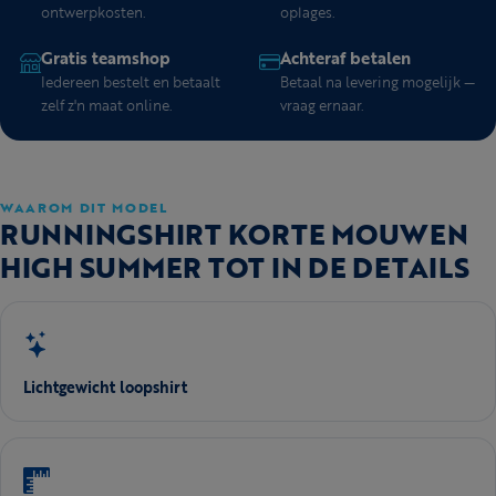
ontwerpkosten.
oplages.
Gratis teamshop
Achteraf betalen
Iedereen bestelt en betaalt
Betaal na levering mogelijk —
zelf z'n maat online.
vraag ernaar.
WAAROM DIT MODEL
RUNNINGSHIRT KORTE MOUWEN
HIGH SUMMER TOT IN DE DETAILS
Lichtgewicht loopshirt