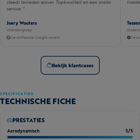
steeds tevreden erover. Topkwaliteit en een snelle
hielde
service. "
Joery Wouters
Tesse
Vriendengroep
Straten
Geverifieerde Google review
Gever
Bekijk klantcases
SPECIFICATIES
TECHNISCHE FICHE
PRESTATIES
Aerodynamisch
5/5