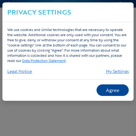
CONTACT & AIDE
DEVIS
PRIVACY SETTINGS
We use cookies and similar technologies that are necessary to operate
the website. Additional cookies are only used with your consent. You are
free to give, deny, or withdraw your consent at any time by using the
"cookie settings" link at the bottom of each page. You can consent to our
use of cookies by clicking "Agree". For more information about what
information is collected and how it is shared with our partners, please
read our
Data Protection Statement
.
Legal Notice
My Settings
Agree