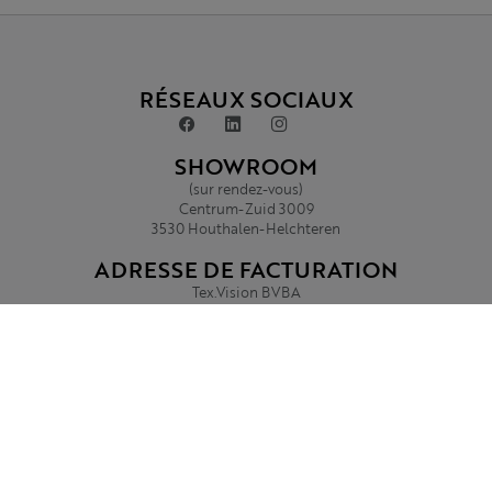
RÉSEAUX SOCIAUX
SHOWROOM
(sur rendez-vous)
Centrum-Zuid 3009
3530 Houthalen-Helchteren
ADRESSE DE FACTURATION
Tex.Vision BVBA
Oudstrijderslaan 45
3940 Hechtel-Eksel
BTW: BE 0695.854.541
IBAN: BE83 7360 4478 0015
BIC: KRED BEBB
Politique de confidentialité