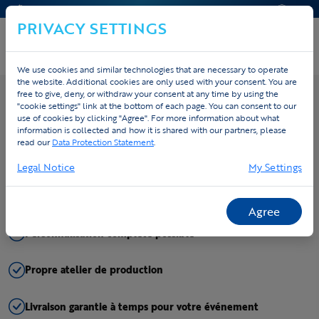
CONTACT & AIDE
DEVIS
PRIVACY SETTINGS
We use cookies and similar technologies that are necessary to operate
the website. Additional cookies are only used with your consent. You are
free to give, deny, or withdraw your consent at any time by using the
"cookie settings" link at the bottom of each page. You can consent to our
Calculez votre prix
use of cookies by clicking "Agree". For more information about what
information is collected and how it is shared with our partners, please
read our
Data Protection Statement
.
Prix tout compris, sans frais cachés
Legal Notice
My Settings
Sûrs de notre qualité : les entreprises paient après livraison
Agree
Personnalisation complète possible
Propre atelier de production
Livraison garantie à temps pour votre événement