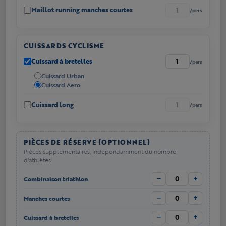
Maillot running manches courtes
/pers
CUISSARDS CYCLISME
Cuissard à bretelles
/pers
Cuissard Urban
Cuissard Aero
Cuissard long
/pers
PIÈCES DE RÉSERVE (OPTIONNEL)
Pièces supplémentaires, indépendamment du nombre
d'athlètes.
−
+
Combinaison triathlon
−
+
Manches courtes
−
+
Cuissard à bretelles