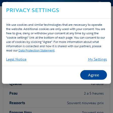
CONTACT & AIDE
DEVIS
PRIVACY SETTINGS
We use cookies and similar technologies that are necessary to operate
the website. Additional cookies are only used with your consent. You are
Home
Custom
Autres marques
free to give, deny, or withdraw your consent at any time by using the
"cookie settings" link at the bottom of each page. You can consent to our
use of cookies by clicking "Agree". For more information about what
Pourquoi choisir Tex.Vision ?
information is collected and how it is shared with our partners, please
read our
Data Protection Statement
.
Legal Notice
My Settings
AUTRES MARQUES
Prix
Bas a tres eleve
Agree
Qualite
Variable
Peau
2 a 5 heures
Reassorts
Souvent nouveau prix
Epreuve tissu
Souvent non