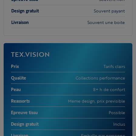
Design gratuit
Souvent payant
Livraison
Souvent une boite
TEX.VISION
Prix
Tarifs clairs
Qualite
Collections performance
Peau
8+ h de confort
Reassorts
Meme design, prix previsible
Epreuve tissu
Possible
Design gratuit
Inclus
Livraison
Emballe par personne