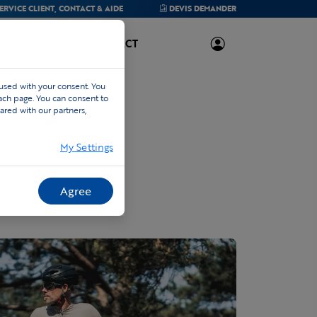
ERVICE CLIENT,
CONTACT & AIDE
DEVIS
DEMANDER
À PROPOS
CONTACT
 used with your consent. You
each page. You can consent to
ared with our partners,
My Settings
Agree