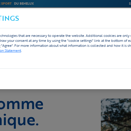
E SPORT
DU BENELUX
S
TINGS
M
BEDRIJVEN
WEBSHOP
DESIGN
chnologies that are necessary to operate the website. Additional cookies are only
hdraw your consent at any time by using the "cookie settings" link at the bottom of 
g "Agree". For more information about what information is collected and how it is sh
ion Statement
.
comme
nique.