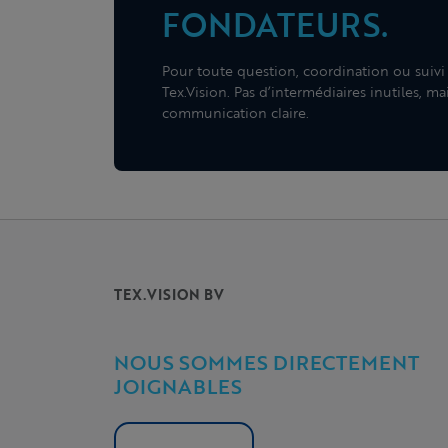
FONDATEURS.
Pour toute question, coordination ou suivi 
Tex.Vision. Pas d’intermédiaires inutiles, m
communication claire.
TEX.VISION BV
NOUS SOMMES DIRECTEMENT
JOIGNABLES