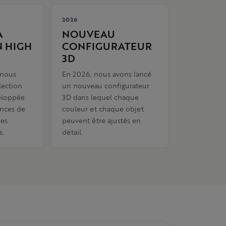
2026
A
NOUVEAU
N HIGH
CONFIGURATEUR
3D
 nous
En 2026, nous avons lancé
lection
un nouveau configurateur
eloppée
3D dans lequel chaque
nces de
couleur et chaque objet
des
peuvent être ajustés en
s.
détail.