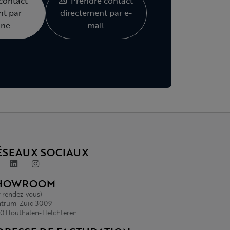
contact
Prendre contact
nt par
directement par e-
one
mail
ÉSEAUX SOCIAUX
HOWROOM
r rendez-vous)
trum-Zuid 3009
0 Houthalen-Helchteren