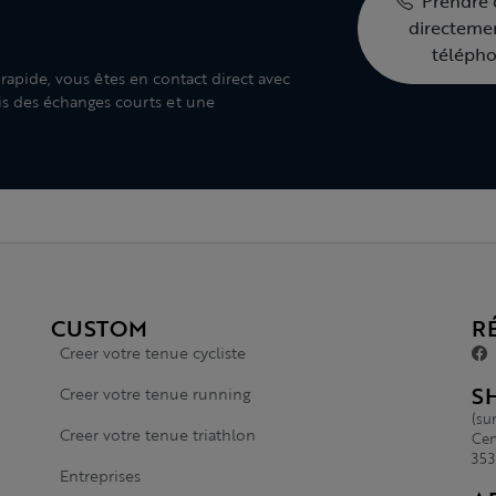
Prendre 
directeme
téléph
rapide, vous êtes en contact direct avec
ais des échanges courts et une
CUSTOM
R
Creer votre tenue cycliste
S
Creer votre tenue running
(su
Creer votre tenue triathlon
Cen
353
Entreprises