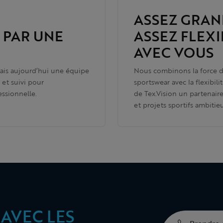
ASSEZ GRAN
 PAR UNE
ASSEZ FLEX
AVEC VOUS
mais aujourd’hui une équipe
Nous combinons la force d’
et suivi pour
sportswear avec la flexibili
ssionnelle.
de Tex.Vision un partenair
et projets sportifs ambitie
AVEC LES