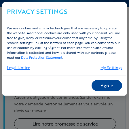
CONTACT & AIDE
DEVIS
PRIVACY SETTINGS
We use cookies and similar technologies that are necessary to operate
the website. Additional cookies are only used with your consent. You are
free to give, deny, or withdraw your consent at any time by using the
LANCEZ VOTRE
"cookie settings" link at the bottom of each page. You can consent to our
use of cookies by clicking "Agree". For more information about what
PROJET ICI !
information is collected and how it is shared with our partners, please
read our
Data Protection Statement
.
Legal Notice
My Settings
DEVIS SANS ENGAGEMENT,
Agree
SUIVI PERSONNELLEMENT
Aucune obligation de commande. Sander examine
votre demande personnellement et vous envoie un
devis sur mesure.
Lire notre promesse de service