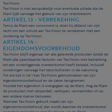
Tex.Vision.
Tex.Vision is niet aansprakelijk voor eventuele schade die de
Klant lijdt vanwege het gebruik van zijn retentierecht.
ARTIKEL 13 - VERREKENING
Tenzij de Klant een consument is, doet hij afstand van zijn
recht om een schuld aan Tex.Vision te verrekenen met een
vordering op Tex.Vision.
ARTIKEL 14 -
EIGENDOMSVOORBEHOUD
Tex.Vision blijft eigenaar van alle geleverde producten totdat de
Klant alle openstaande facturen van Tex.Vision met betrekking
tot een onderliggende overeenkomst heeft betaald, inclusief
vorderingen vanwege het tekortschieten in de nakoming.
Tot die tijd in lid 1 kan Tex.Vision gebruikmaken van zijn
eigendomsvoorbehoud en de zaken terugnemen.
Voordat het eigendom is overgegaan op de Klant, mag de Klant
de producten niet verpanden, verkopen, vervreemden of op
een andere manier bezwaren.
Wanneer Tex.Vision gebruik maakt van zijn
eigendomsvoorbehoud, dan wordt daarmee de overeenkomst
ongedaan gemaakt en mag Tex.Vision van de Klant