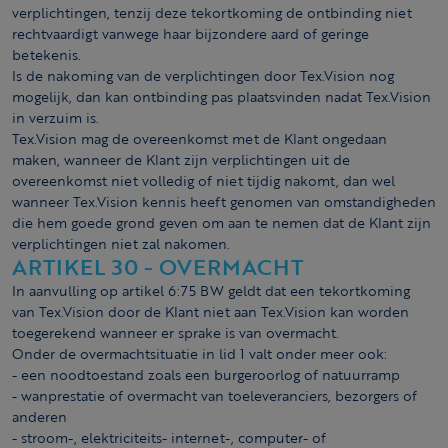
verplichtingen, tenzij deze tekortkoming de ontbinding niet
rechtvaardigt vanwege haar bijzondere aard of geringe
betekenis.
Is de nakoming van de verplichtingen door Tex.Vision nog
mogelijk, dan kan ontbinding pas plaatsvinden nadat Tex.Vision
in verzuim is.
Tex.Vision mag de overeenkomst met de Klant ongedaan
maken, wanneer de Klant zijn verplichtingen uit de
overeenkomst niet volledig of niet tijdig nakomt, dan wel
wanneer Tex.Vision kennis heeft genomen van omstandigheden
die hem goede grond geven om aan te nemen dat de Klant zijn
verplichtingen niet zal nakomen.
ARTIKEL 30 - OVERMACHT
In aanvulling op artikel 6:75 BW geldt dat een tekortkoming
van Tex.Vision door de Klant niet aan Tex.Vision kan worden
toegerekend wanneer er sprake is van overmacht.
Onder de overmachtsituatie in lid 1 valt onder meer ook:
- een noodtoestand zoals een burgeroorlog of natuurramp
- wanprestatie of overmacht van toeleveranciers, bezorgers of
anderen
- stroom-, elektriciteits- internet-, computer- of