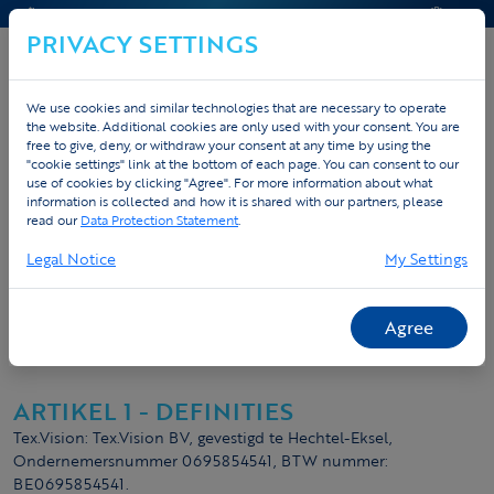
CONTACT & AIDE
DEVIS
PRIVACY SETTINGS
We use cookies and similar technologies that are necessary to operate
the website. Additional cookies are only used with your consent. You are
free to give, deny, or withdraw your consent at any time by using the
"cookie settings" link at the bottom of each page. You can consent to our
use of cookies by clicking "Agree". For more information about what
Conditions générales
information is collected and how it is shared with our partners, please
read our
Data Protection Statement
.
TEX.VISION
Legal Notice
My Settings
E-mail: info@Tex.Vision
Agree
Website: www.Tex.Vision
ARTIKEL 1 - DEFINITIES
Tex.Vision: Tex.Vision BV, gevestigd te Hechtel-Eksel,
Ondernemersnummer 0695854541, BTW nummer:
BE0695854541.