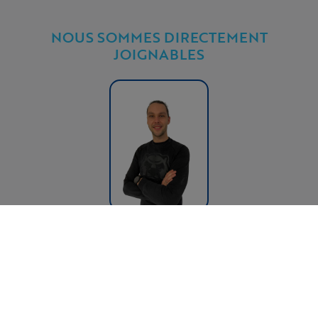
NOUS SOMMES DIRECTEMENT
JOIGNABLES
Sander Helven
Sales Director
sander.helven@tex.vision
0032 (0)474 85 74 79
© 2026 Copyright: Tex.Vision:
s1