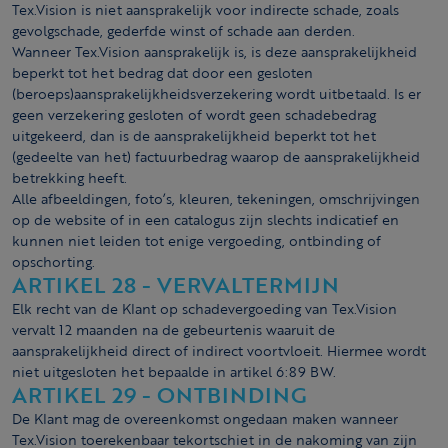
Tex.Vision is niet aansprakelijk voor indirecte schade, zoals
gevolgschade, gederfde winst of schade aan derden.
Wanneer Tex.Vision aansprakelijk is, is deze aansprakelijkheid
beperkt tot het bedrag dat door een gesloten
(beroeps)aansprakelijkheidsverzekering wordt uitbetaald. Is er
geen verzekering gesloten of wordt geen schadebedrag
uitgekeerd, dan is de aansprakelijkheid beperkt tot het
(gedeelte van het) factuurbedrag waarop de aansprakelijkheid
betrekking heeft.
Alle afbeeldingen, foto’s, kleuren, tekeningen, omschrijvingen
op de website of in een catalogus zijn slechts indicatief en
kunnen niet leiden tot enige vergoeding, ontbinding of
opschorting.
ARTIKEL 28 - VERVALTERMIJN
Elk recht van de Klant op schadevergoeding van Tex.Vision
vervalt 12 maanden na de gebeurtenis waaruit de
aansprakelijkheid direct of indirect voortvloeit. Hiermee wordt
niet uitgesloten het bepaalde in artikel 6:89 BW.
ARTIKEL 29 - ONTBINDING
De Klant mag de overeenkomst ongedaan maken wanneer
Tex.Vision toerekenbaar tekortschiet in de nakoming van zijn