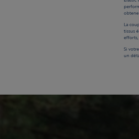
perform
obtenez
La coup
tissus 
efforts
Si votr
un déta