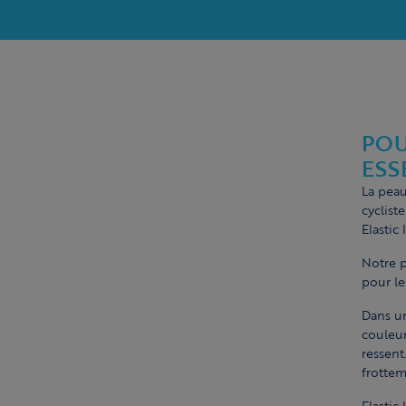
POU
ESS
La peau
cyclist
Elastic
Notre p
pour le
Dans un
couleur
ressent
frottem
Elastic