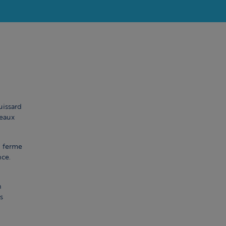
uissard
peaux
n ferme
nce.
n
s