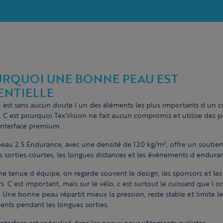
RQUOI UNE BONNE PEAU EST
ENTIELLE
 est sans aucun doute l un des éléments les plus importants d un c
e. C est pourquoi Tex.Vision ne fait aucun compromis et utilise des 
 Interface premium.
eau 2.5 Endurance, avec une densité de 120 kg/m², offre un soutie
s sorties courtes, les longues distances et les événements d endura
e tenue d équipe, on regarde souvent le design, les sponsors et les
s. C est important, mais sur le vélo, c est surtout le cuissard que l o
. Une bonne peau répartit mieux la pression, reste stable et limite le
ents pendant les longues sorties.
 Interface est spécialisé dans les peaux pour vêtements cyclistes