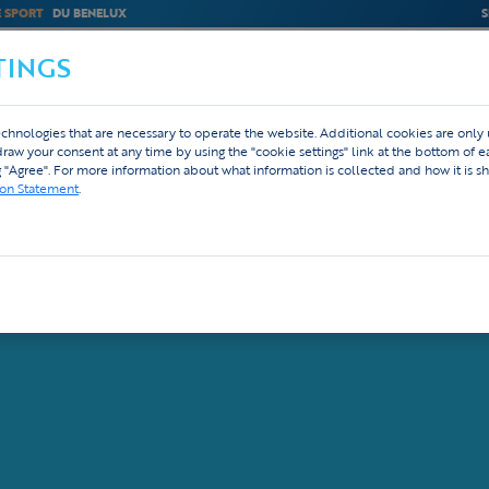
E SPORT
DU BENELUX
S
TINGS
M
BEDRIJVEN
WEBSHOP
DESIGN
chnologies that are necessary to operate the website. Additional cookies are only
is
hdraw your consent at any time by using the "cookie settings" link at the bottom of 
g "Agree". For more information about what information is collected and how it is sh
c Interface chez Tex.Vision
ion Statement
.