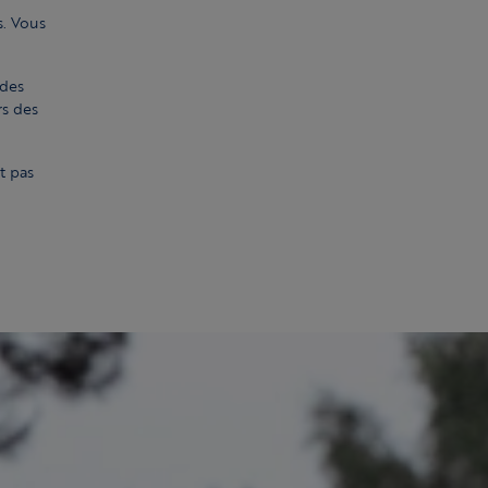
. Vous
 des
rs des
t pas