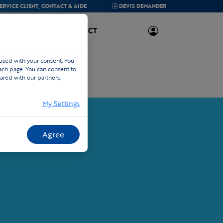
ERVICE CLIENT,
CONTACT & AIDE
DEVIS
DEMANDER
À PROPOS
CONTACT
 used with your consent. You
each page. You can consent to
ared with our partners,
My Settings
Agree