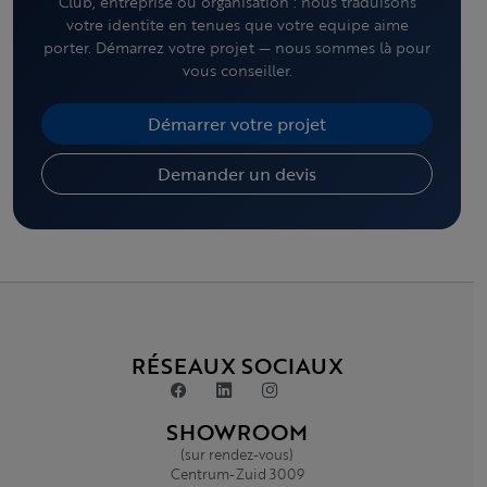
Club, entreprise ou organisation : nous traduisons
votre identite en tenues que votre equipe aime
porter. Démarrez votre projet — nous sommes là pour
vous conseiller.
Démarrer votre projet
Demander un devis
RÉSEAUX SOCIAUX
SHOWROOM
(sur rendez-vous)
Centrum-Zuid 3009