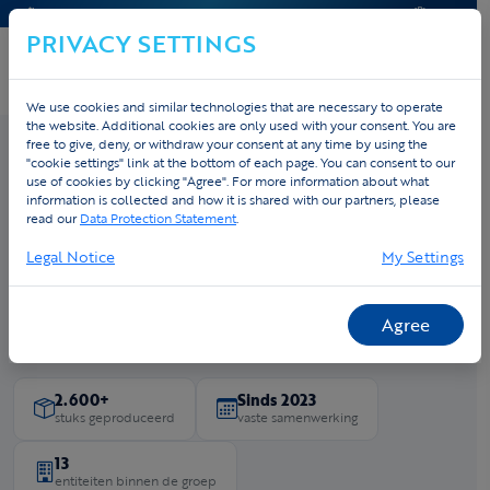
CONTACT & AIDE
DEVIS
PRIVACY SETTINGS
We use cookies and similar technologies that are necessary to operate
the website. Additional cookies are only used with your consent. You are
free to give, deny, or withdraw your consent at any time by using the
"cookie settings" link at the bottom of each page. You can consent to our
use of cookies by clicking "Agree". For more information about what
Accueil
›
Cas
› Tessenderlo Group
information is collected and how it is shared with our partners, please
Tessenderlo Group
read our
Data Protection Statement
.
Legal Notice
My Settings
Dertien entiteiten, één gedeeld startschot aan de Tessenderlo
Classic. Werknemers van Tessenderlo Group vroegen zelf om
branded sportkleding — Tex.Vision regelde het financieel en
Agree
praktisch van A tot Z.
2.600+
Sinds 2023
stuks geproduceerd
vaste samenwerking
13
entiteiten binnen de groep