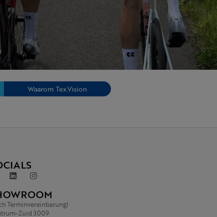
Waarom Tex.Vision
OCIALS
HOWROOM
ch Terminvereinbarung)
trum-Zuid 3009