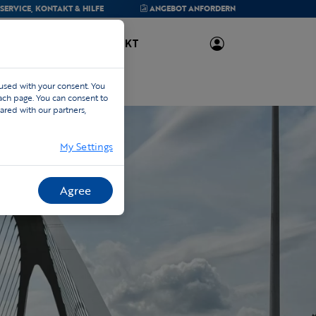
SERVICE,
KONTAKT & HILFE
ANGEBOT
ANFORDERN
ÜBER UNS
KONTAKT
 used with your consent. You
each page. You can consent to
ared with our partners,
My Settings
Agree