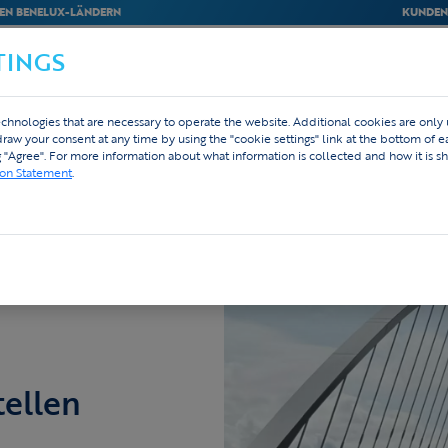
EN BENELUX-LÄNDERN
KUNDEN
TINGS
M
BEDRIJVEN
WEBSHOP
DESIGN
chnologies that are necessary to operate the website. Additional cookies are only
hdraw your consent at any time by using the "cookie settings" link at the bottom of 
g "Agree". For more information about what information is collected and how it is sh
ion Statement
.
ellen