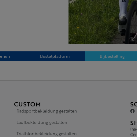
emen
Bestelplatform
Bijbestelling
CUSTOM
S
Radsportbekleidung gestalten
S
Laufbekleidung gestalten
(na
Triathlonbekleidung gestalten
Cen