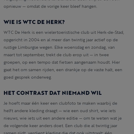
opnieuw — omdat de vorige keer bleef hangen.
WIE IS WTC DE HERK?
WTC De Herk is een wielertoeristische club uit Herk-de-Stad,
opgericht in 2004 en al meer dan twintig jaar actief op de
rustige Limburgse wegen. Elke woensdag en zondag, van
maart tot september, trekt de club erop uit — in twee
groepen, op een tempo dat fietsen aangenaam houdt. Hier
gaat het om samen rijden, een drankje op de vaste halt, een
goed gesprek onderweg.
HET CONTRAST DAT NIEMAND WIL
Je hoeft maar één keer een clubfoto te maken waarbij de
helft andere kleding draagt — wie een oud shirt, wie iets
nieuws, wie iets uit een andere editie — om te weten wat je
de volgende keer anders doet. Een club die al twintig jaar
samen rijdt, verdient kleding die dat ook uitstraalt: één