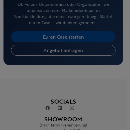
Ob Verein, Unternehmen oder Organisation: wir
uebersetzen eure Markenidentitaet in
Sportbekleidung, die euer Team gern traegt. Startet
euren Case — wir denken gerne mit.
Euren Case starten
Angebot anfragen
SOCIALS
SHOWROOM
(nach Terminvereinbarung)