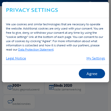
KONTAKT & HILFE
ANGEBOT
PRIVACY SETTINGS
We use cookies and similar technologies that are necessary to operate
the website. Additional cookies are only used with your consent. You are
free to give, deny, or withdraw your consent at any time by using the
"cookie settings" link at the bottom of each page. You can consent to our
use of cookies by clicking "Agree". For more information about what
Home
›
Cases
› WTC De Herk
information is collected and how it is shared with our partners, please
WTC De Herk
read our
Data Protection Statement
.
Legal Notice
My Settings
In 2020 een goede keuze. In 2026 dezelfde. WTC De Herk,
wielertoeristische club uit Herk-de-Stad, koos twee keer voor
Tex.Vision — omdat het resultaat bleef hangen.
Agree
300+
Sinds 2020
stuks geproduceerd
vaste samenwerking
5
bestelrondes