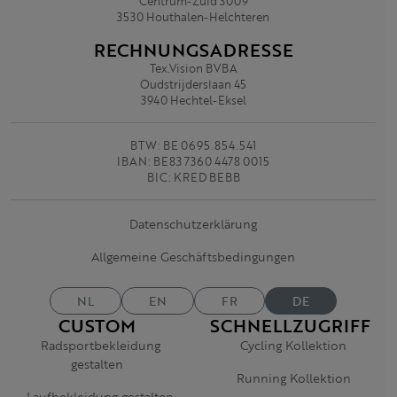
Centrum-Zuid 3009
3530 Houthalen-Helchteren
RECHNUNGSADRESSE
Tex.Vision BVBA
Oudstrijderslaan 45
3940 Hechtel-Eksel
BTW: BE 0695.854.541
IBAN: BE83 7360 4478 0015
BIC: KRED BEBB
Datenschutzerklärung
Allgemeine Geschäftsbedingungen
NL
EN
FR
DE
CUSTOM
SCHNELLZUGRIFF
Radsportbekleidung
Cycling Kollektion
gestalten
Running Kollektion
Laufbekleidung gestalten