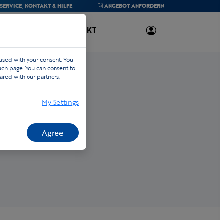
SERVICE,
KONTAKT & HILFE
ANGEBOT
ANFORDERN
ÜBER UNS
KONTAKT
 used with your consent. You
each page. You can consent to
ared with our partners,
My Settings
Agree