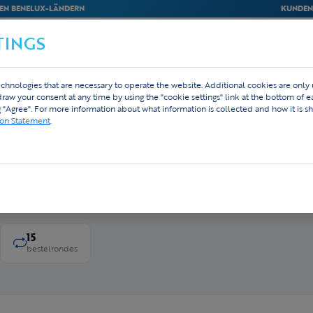
EN BENELUX-LÄNDERN
KUNDEN
TINGS
M
BEDRIJVEN
WEBSHOP
DESIGN
chnologies that are necessary to operate the website. Additional cookies are only
hdraw your consent at any time by using the "cookie settings" link at the bottom of 
g "Agree". For more information about what information is collected and how it is sh
ion Statement
.
ributeurs samen aan de start van de Strong Viking —
r die perfect werkt.
15
bestelrondes