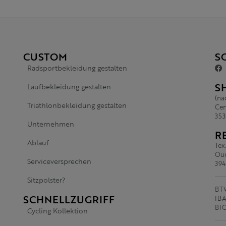
CUSTOM
S
Radsportbekleidung gestalten
S
Laufbekleidung gestalten
(na
Triathlonbekleidung gestalten
Cen
353
Unternehmen
R
Ablauf
Tex
Oud
Serviceversprechen
394
Sitzpolster?
BTW
SCHNELLZUGRIFF
IBA
BI
Cycling Kollektion