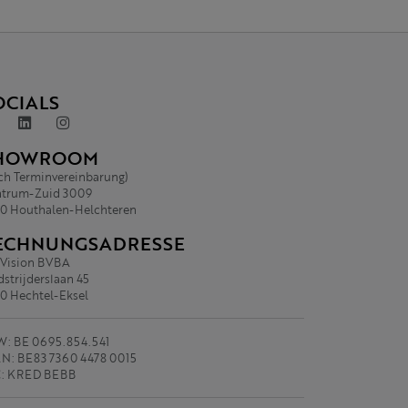
OCIALS
HOWROOM
ch Terminvereinbarung)
trum-Zuid 3009
0 Houthalen-Helchteren
ECHNUNGSADRESSE
.Vision BVBA
strijderslaan 45
0 Hechtel-Eksel
: BE 0695.854.541
N: BE83 7360 4478 0015
C: KRED BEBB