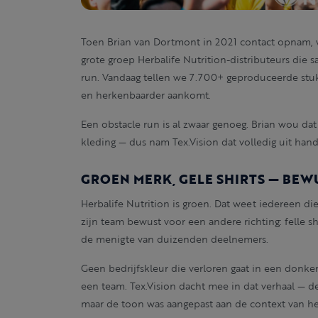
Toen Brian van Dortmont in 2021 contact opnam, 
grote groep Herbalife Nutrition-distributeurs di
run. Vandaag tellen we 7.700+ geproduceerde stuks
en herkenbaarder aankomt.
Een obstacle run is al zwaar genoeg. Brian wou da
kleding — dus nam Tex.Vision dat volledig uit hand
GROEN MERK, GELE SHIRTS — BE
Herbalife Nutrition is groen. Dat weet iedereen d
zijn team bewust voor een andere richting: felle s
de menigte van duizenden deelnemers.
Geen bedrijfskleur die verloren gaat in een donker 
een team. Tex.Vision dacht mee in dat verhaal — d
maar de toon was aangepast aan de context van he