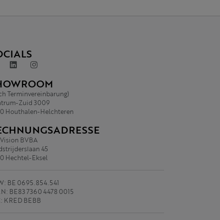
OCIALS
HOWROOM
ch Terminvereinbarung)
trum-Zuid 3009
0 Houthalen-Helchteren
ECHNUNGSADRESSE
.Vision BVBA
strijderslaan 45
0 Hechtel-Eksel
: BE 0695.854.541
N: BE83 7360 4478 0015
C: KRED BEBB