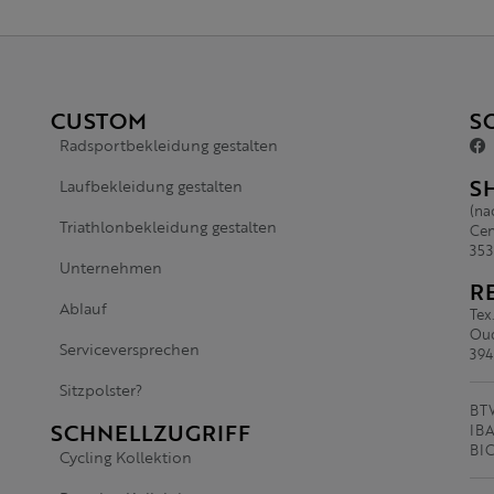
CUSTOM
S
Radsportbekleidung gestalten
S
Laufbekleidung gestalten
(na
Triathlonbekleidung gestalten
Cen
353
Unternehmen
R
Ablauf
Tex
Oud
Serviceversprechen
394
Sitzpolster?
BTW
SCHNELLZUGRIFF
IBA
BI
Cycling Kollektion