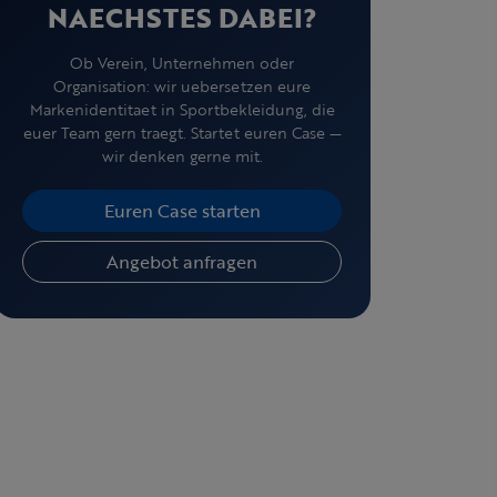
NAECHSTES DABEI?
Ob Verein, Unternehmen oder
Organisation: wir uebersetzen eure
Markenidentitaet in Sportbekleidung, die
euer Team gern traegt. Startet euren Case —
wir denken gerne mit.
Euren Case starten
Angebot anfragen