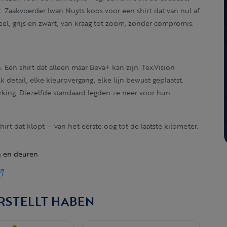
. Zaakvoerder Iwan Nuyts koos voor een shirt dat van nul af
l, grijs en zwart, van kraag tot zoom, zonder compromis.
 Een shirt dat alleen maar Beva+ kan zijn. Tex.Vision
k detail, elke kleurovergang, elke lijn bewust geplaatst.
ing. Diezelfde standaard legden ze neer voor hun
irt dat klopt — van het eerste oog tot de laatste kilometer.
n en deuren
ERSTELLT HABEN