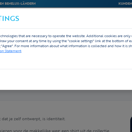
EN BENELUX-LÄNDERN
KUNDEN
TINGS
M
BEDRIJVEN
WEBSHOP
DESIGN
chnologies that are necessary to operate the website. Additional cookies are only
hdraw your consent at any time by using the "cookie settings" link at the bottom of 
g "Agree". For more information about what information is collected and how it is sh
ion Statement
.
engroep met custom Tex.Vision-uitrusting in de
n het geel.
dat je zelf ontwerpt, is identiteit.
ezen voor de makkelijke weg: een shirt uit de collectie,