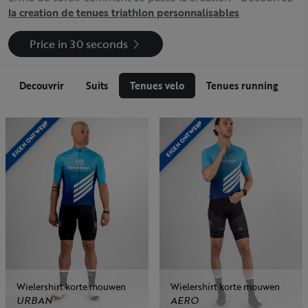
la creation de tenues triathlon personnalisables
.
Price in 30 seconds
Decouvrir
Suits
Tenues velo
Tenues running
A
EIGEN ONTWERP
EIGEN ONTWERP
Wielershirt korte mouwen
Wielershirt korte mouwen
URBAN
AERO