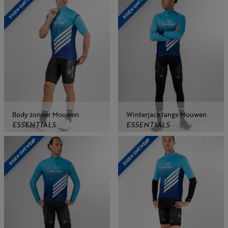
EIGEN ONTWERP
EIGEN ONTWERP
Body zonder Mouwen
Winterjack lange Mouwen
ESSENTIALS
ESSENTIALS
EIGEN ONTWERP
EIGEN ONTWERP