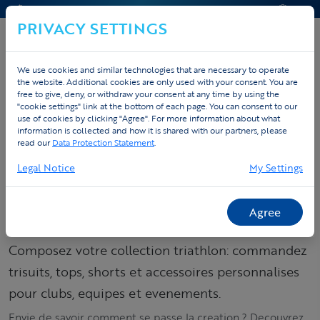
CONTACT & AIDE
DEVIS
PRIVACY SETTINGS
We use cookies and similar technologies that are necessary to operate
the website. Additional cookies are only used with your consent. You are
Accueil
Sportswear personnalise
free to give, deny, or withdraw your consent at any time by using the
"cookie settings" link at the bottom of each page. You can consent to our
Tenues triathlon personnalisées
Cycling
use of cookies by clicking "Agree". For more information about what
information is collected and how it is shared with our partners, please
read our
Data Protection Statement
.
Commandez votre
Legal Notice
My Settings
collection triathlon
– trisuits, tops &
Agree
shorts
Composez votre collection triathlon: commandez
trisuits, tops, shorts et accessoires personnalises
pour clubs, equipes et evenements.
Envie de savoir comment se passe la creation ? Decouvrez