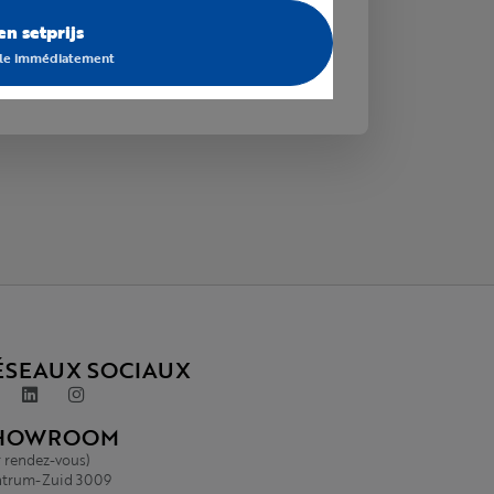
n setprijs
ible immédiatement
ÉSEAUX SOCIAUX
HOWROOM
r rendez-vous)
trum-Zuid 3009