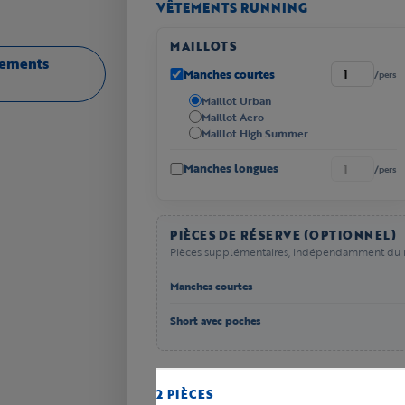
VÊTEMENTS RUNNING
MAILLOTS
êtements
Manches courtes
/pers
Maillot Urban
Maillot Aero
Maillot High Summer
Manches longues
/pers
PIÈCES DE RÉSERVE (OPTIONNEL)
Pièces supplémentaires, indépendamment du n
Manches courtes
Short avec poches
2 PIÈCES