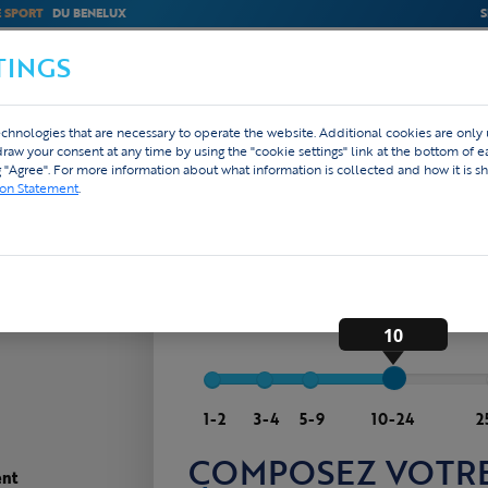
E SPORT
DU BENELUX
S
TINGS
M
BEDRIJVEN
WEBSHOP
DESIGN
chnologies that are necessary to operate the website. Additional cookies are only
hdraw your consent at any time by using the "cookie settings" link at the bottom of 
g "Agree". For more information about what information is collected and how it is sh
ion Statement
.
Cyclisme
Running
Triathlon
COMBIEN D'ATHLÈTES 
Tailles, modèles femmes/hommes/enfants 
près livraison
10
1-2
3-4
5-9
10-24
2
COMPOSEZ VOTRE
ent