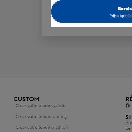
Bereke
Prijs dispon
CUSTOM
R
Creer votre tenue cycliste
S
Creer votre tenue running
(su
Creer votre tenue triathlon
Cen