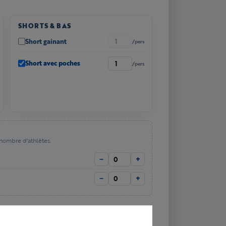
SHORTS & BAS
Short gainant
/pers
Short avec poches
/pers
ombre d'athlètes.
−
+
−
+