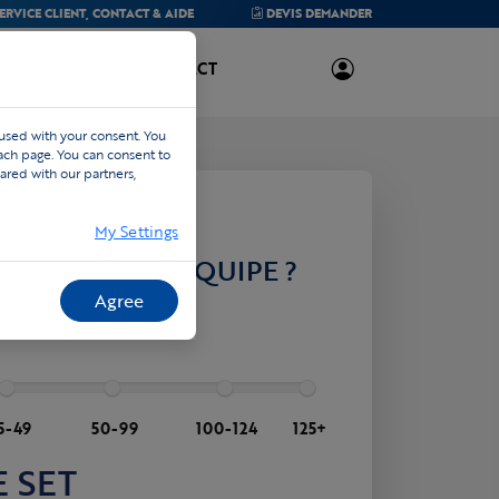
ERVICE CLIENT,
CONTACT & AIDE
DEVIS
DEMANDER
À PROPOS
CONTACT
 used with your consent. You
each page. You can consent to
ared with our partners,
My Settings
DANS VOTRE ÉQUIPE ?
Agree
à définir ultérieurement
5-49
50-99
100-124
125+
 SET