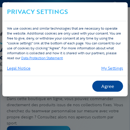
CONTACT & AIDE
DEVIS
PRIVACY SETTINGS
We use cookies and similar technologies that are necessary to operate
/
Webshop
/
Running
the website. Additional cookies are only used with your consent. You are
free to give, deny, or withdraw your consent at any time by using the
"cookie settings" link at the bottom of each page. You can consent to our
WEBSHOP · DIRECT LEVERBAAR
Acheter des vêtements running — livraison
use of cookies by clicking "Agree". For more information about what
information is collected and how it is shared with our partners, please
directe
read our
Data Protection Statement
.
En stock et prêt à expédier — commandé avant 16h, envoyé le jour
Legal Notice
My Settings
même. Livraison gratuite dès 50 €.
Agree
Achetez directement en ligne ici
Dans cette boutique en ligne, vous pouvez commander
directement des produits issus de nos collections fixes. Vous
cherchez du teamwear personnalise sur mesure avec votre
propre design ? Consultez alors nos apercus custom par
sport.