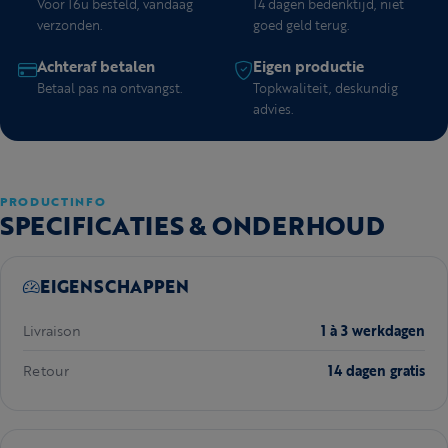
Voor 16u besteld, vandaag
14 dagen bedenktijd, niet
verzonden.
goed geld terug.
Achteraf betalen
Eigen productie
Betaal pas na ontvangst.
Topkwaliteit, deskundig
advies.
PRODUCTINFO
SPECIFICATIES & ONDERHOUD
EIGENSCHAPPEN
Livraison
1 à 3 werkdagen
Retour
14 dagen gratis