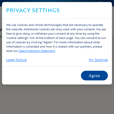
CONTACT & AIDE
DEVIS
PRIVACY SETTINGS
We use cookies and similar technologies that are necessary to operate
/
Webshop
/
Collectie
/
the website. Additional cookies are only used with your consent. You are
free to give, deny, or withdraw your consent at any time by using the
"cookie settings" link at the bottom of each page. You can consent to our
use of cookies by clicking "Agree". For more information about what
information is collected and how it is shared with our partners, please
read our
Data Protection Statement
.
Legal Notice
My Settings
Agree