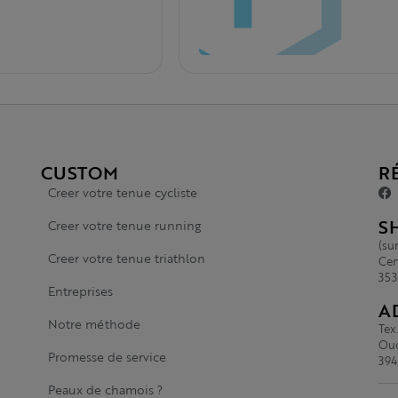
CUSTOM
R
Creer votre tenue cycliste
S
Creer votre tenue running
(su
Creer votre tenue triathlon
Cen
353
Entreprises
A
Notre méthode
Tex
Oud
Promesse de service
394
Peaux de chamois ?