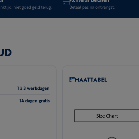
ktijd, niet goed geld terug.
Betaal pas na ontvangst.
UD
MAATTABEL
1 à 3 werkdagen
14 dagen gratis