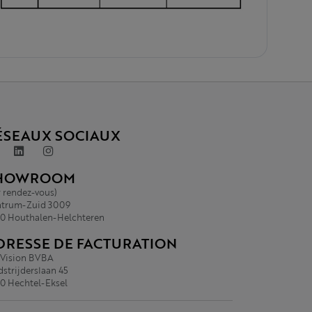
ÉSEAUX SOCIAUX
HOWROOM
r rendez-vous)
trum-Zuid 3009
0 Houthalen-Helchteren
DRESSE DE FACTURATION
.Vision BVBA
strijderslaan 45
0 Hechtel-Eksel