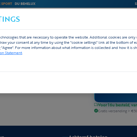
E SPORT
DU BENELUX
S
TINGS
M
BEDRIJVEN
WEBSHOP
DESIGN
chnologies that are necessary to operate the website. Additional cookies are only
hdraw your consent at any time by using the "cookie settings" link at the bottom of 
810 avi
★★★★★
4,8
g "Agree". For more information about what information is collected and how it is sh
€ 0,00
ion Statement
.
Prijs incl. btw · gratis
Kies je maat
Voor 16u besteld, va
Gratis verzending > €5
ur
Achteraf betalen