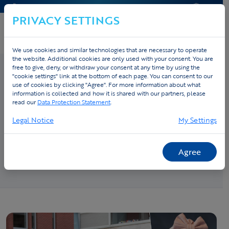
CONTACT & AIDE
DEVIS
PRIVACY SETTINGS
We use cookies and similar technologies that are necessary to operate
the website. Additional cookies are only used with your consent. You are
free to give, deny, or withdraw your consent at any time by using the
"cookie settings" link at the bottom of each page. You can consent to our
use of cookies by clicking "Agree". For more information about what
Accueil
›
Cas
› De Ronde van Lara
information is collected and how it is shared with our partners, please
De Ronde van Lara
read our
Data Protection Statement
.
Legal Notice
My Settings
De Ronde van Lara is een fietsroute ter nagedachtenis aan
prinses Lara, die op haar derde jaar aan leukemie overleed.
Voor elk verkocht truitje ging €10 naar het
Agree
Kinderkankerfonds.