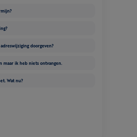
rmijn?
ing?
n adreswijziging doorgeven?
 maar ik heb niets ontvangen.
eet. Wat nu?