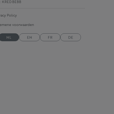
C: KRED BEBB
vacy Policy
gemene voorwaarden
NL
EN
FR
DE