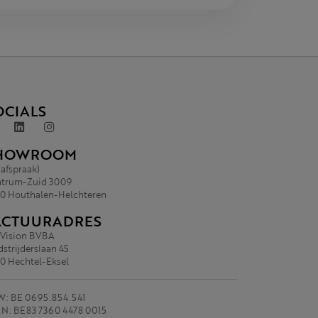
OCIALS
HOWROOM
 afspraak)
trum-Zuid 3009
0 Houthalen-Helchteren
ACTUURADRES
.Vision BVBA
strijderslaan 45
0 Hechtel-Eksel
: BE 0695.854.541
N: BE83 7360 4478 0015