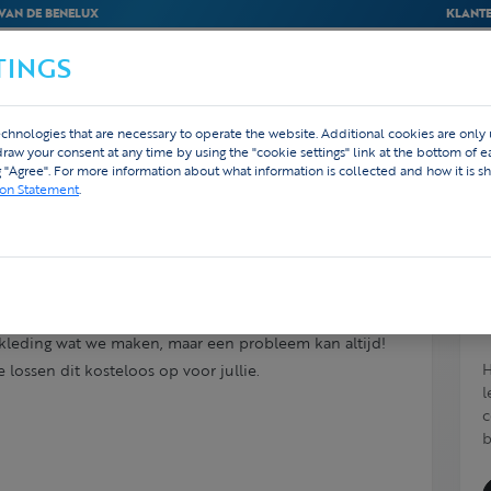
VAN DE BENELUX
KLANTE
TINGS
BEDRIJVEN
WEBSHOP
ONTWERP
chnologies that are necessary to operate the website. Additional cookies are only
hdraw your consent at any time by using the "cookie settings" link at the bottom of 
g "Agree". For more information about what information is collected and how it is sh
ion Statement
.
jn kleding. Wat nu?
 kleding wat we maken, maar een probleem kan altijd!
H
ossen dit kosteloos op voor jullie.
l
c
b