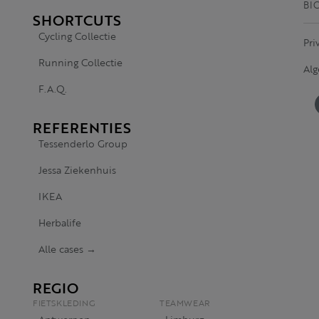
BI
SHORTCUTS
Cycling Collectie
Pri
Running Collectie
Al
F.A.Q.
REFERENTIES
Tessenderlo Group
Jessa Ziekenhuis
IKEA
Herbalife
Alle cases →
REGIO
FIETSKLEDING
TEAMWEAR