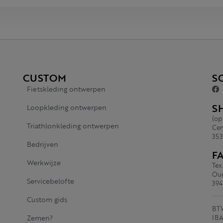
CUSTOM
S
Fietskleding ontwerpen
S
Loopkleding ontwerpen
(op
Triathlonkleding ontwerpen
Cen
353
Bedrijven
F
Werkwijze
Tex
Oud
Servicebelofte
394
Custom gids
BTW
Zemen?
IBA