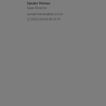
Sander Helven
Sales Director
sander.helven@tex.vision
0032 (0)474 85 74 79