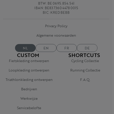
BTW: BE 0695.854.541
IBAN: BE83 7360 4478 0015
BIC: KRED BEBB
Privacy Policy
Algemene voorwaarden
NL
EN
FR
DE
CUSTOM
SHORTCUTS
Fietskleding ontwerpen
Cycling Collectie
Loopkleding ontwerpen
Running Collectie
Triathlonkleding ontwerpen
F.A.Q.
Bedrijven
Werkwijze
Servicebelofte