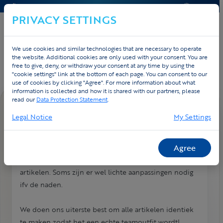
CONTACT & HELP
OFFERTE
PRIVACY SETTINGS
We use cookies and similar technologies that are necessary to operate
Home
Contact
FAQ
the website. Additional cookies are only used with your consent. You are
free to give, deny, or withdraw your consent at any time by using the
"cookie settings" link at the bottom of each page. You can consent to our
use of cookies by clicking "Agree". For more information about what
information is collected and how it is shared with our partners, please
read our
Data Protection Statement
.
FAQ DETAIL
Legal Notice
My Settings
Kan het design op alle artikels
hetzelfde zijn?
Agree
Het design kunnen we verder zetten op alle andere
artikelen. Soms zijn er wel lichte aanpassingen nodig
ifv de naden.
We doen ons uiterste best om alle artikelen identiek
te maken zodat het een echte teamoutfit wordt!