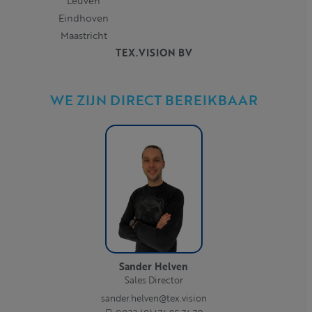
Leuven
Eindhoven
Maastricht
TEX.VISION BV
WE ZIJN DIRECT BEREIKBAAR
Sander Helven
Sales Director
sander.helven@tex.vision