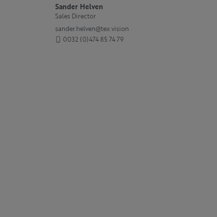
Sander Helven
Sales Director
sander.helven@tex.vision
0032 (0)474 85 74 79