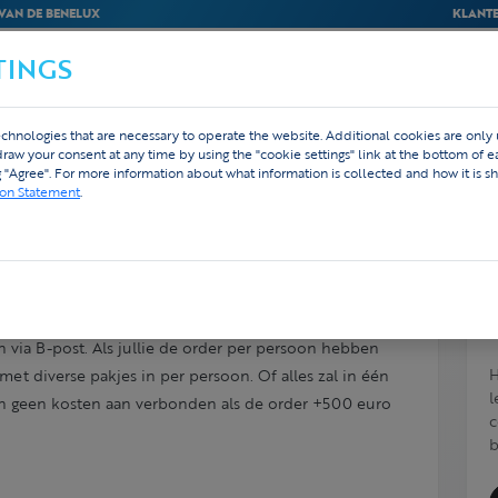
VAN DE BENELUX
KLANTE
TINGS
BEDRIJVEN
WEBSHOP
ONTWERP
chnologies that are necessary to operate the website. Additional cookies are only
hdraw your consent at any time by using the "cookie settings" link at the bottom of 
g "Agree". For more information about what information is collected and how it is sh
ion Statement
.
ing?
 via B-post. Als jullie de order per persoon hebben
H
et diverse pakjes in per persoon. Of alles zal in één
l
ijn geen kosten aan verbonden als de order +500 euro
c
b