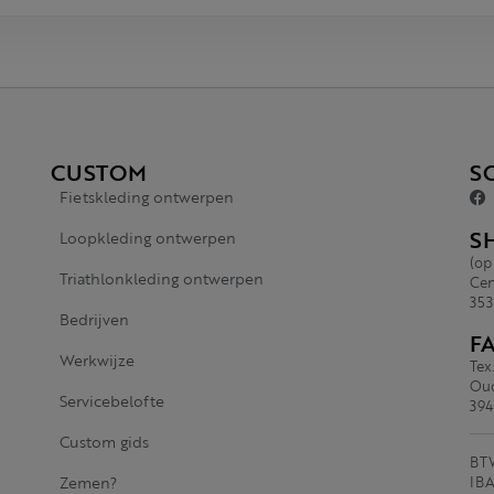
CUSTOM
S
Fietskleding ontwerpen
S
Loopkleding ontwerpen
(op
Triathlonkleding ontwerpen
Cen
353
Bedrijven
F
Werkwijze
Tex
Oud
Servicebelofte
394
Custom gids
BTW
Zemen?
IBA