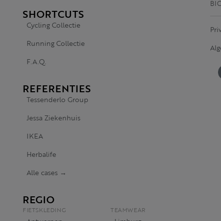
BI
SHORTCUTS
Cycling Collectie
Pri
Running Collectie
Al
F.A.Q.
REFERENTIES
Tessenderlo Group
Jessa Ziekenhuis
IKEA
Herbalife
Alle cases →
REGIO
FIETSKLEDING
TEAMWEAR