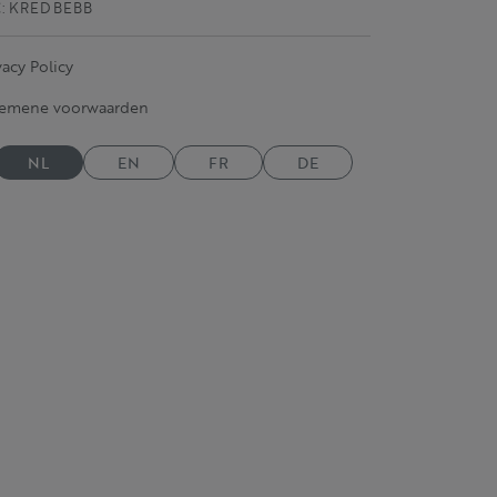
C: KRED BEBB
vacy Policy
gemene voorwaarden
NL
EN
FR
DE