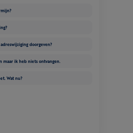
rmijn?
ing?
n adreswijziging doorgeven?
 maar ik heb niets ontvangen.
eet. Wat nu?