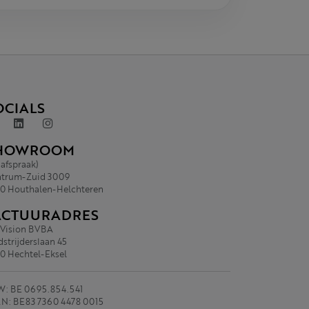
OCIALS
HOWROOM
 afspraak)
trum-Zuid 3009
0 Houthalen-Helchteren
ACTUURADRES
.Vision BVBA
strijderslaan 45
0 Hechtel-Eksel
: BE 0695.854.541
N: BE83 7360 4478 0015