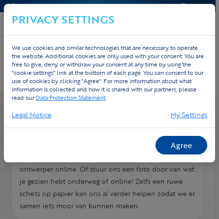
CONTACT & HELP
OFFERTE
PRIVACY SETTINGS
We use cookies and similar technologies that are necessary to operate
Home
Contact
FAQ
the website. Additional cookies are only used with your consent. You are
free to give, deny, or withdraw your consent at any time by using the
"cookie settings" link at the bottom of each page. You can consent to our
use of cookies by clicking "Agree". For more information about what
information is collected and how it is shared with our partners, please
read our
Data Protection Statement
.
FAQ DETAIL
Legal Notice
My Settings
Hoe geef ik mijn designwensen
door?
Agree
Je kan een eerste ontwerp maken via onze 3D-
ontwerper online. Of stuur ons een foto door van wat
je gezien hebt onderweg of online! Zelfs een ruwe
schets op papier kan ons al verder helpen zodat we er
samen iets mooi van kunnen maken.