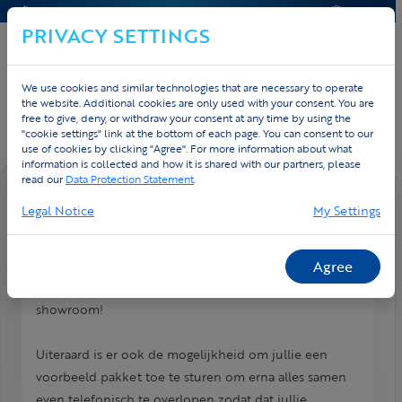
CONTACT & HELP
OFFERTE
PRIVACY SETTINGS
We use cookies and similar technologies that are necessary to operate
Home
Contact
FAQ
the website. Additional cookies are only used with your consent. You are
free to give, deny, or withdraw your consent at any time by using the
"cookie settings" link at the bottom of each page. You can consent to our
use of cookies by clicking "Agree". For more information about what
information is collected and how it is shared with our partners, please
read our
Data Protection Statement
.
FAQ DETAIL
Legal Notice
My Settings
Ik wil de producten zien. Kan dat?
We zijn trots op onze producten en willen deze graag
Agree
aan jullie voorstellen! Op locatie of in onze
showroom!
Uiteraard is er ook de mogelijkheid om jullie een
voorbeeld pakket toe te sturen om erna alles samen
even telefonisch te overlopen zodat dat jullie