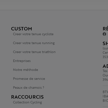
CUSTOM
R
Creer votre tenue cycliste
S
Creer votre tenue running
(su
Creer votre tenue triathlon
Cen
353
Entreprises
A
Notre méthode
Tex
Oud
Promesse de service
394
Peaux de chamois ?
BTW
RACCOURCIS
IBA
BI
Collection Cycling