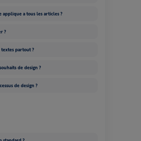
 applique a tous les articles ?
er ?
 textes partout ?
ouhaits de design ?
essus de design ?
on standard ?