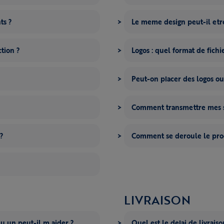
ts ?
Le meme design peut-il etre
tion ?
Logos : quel format de fichi
Peut-on placer des logos ou
Comment transmettre mes s
 ?
Comment se deroule le proc
LIVRAISON
qu un peut-il m aider ?
Quel est le delai de livrais