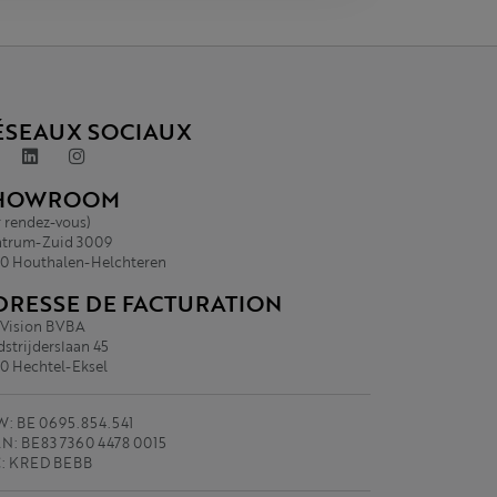
ÉSEAUX SOCIAUX
HOWROOM
r rendez-vous)
trum-Zuid 3009
0 Houthalen-Helchteren
DRESSE DE FACTURATION
.Vision BVBA
strijderslaan 45
0 Hechtel-Eksel
: BE 0695.854.541
N: BE83 7360 4478 0015
C: KRED BEBB