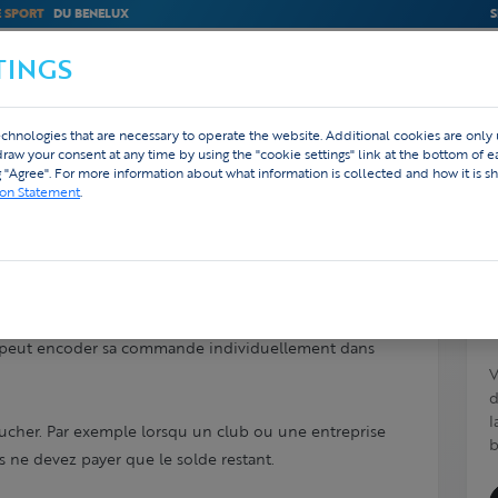
E SPORT
DU BENELUX
S
TINGS
M
BEDRIJVEN
WEBSHOP
DESIGN
chnologies that are necessary to operate the website. Additional cookies are only
hdraw your consent at any time by using the "cookie settings" link at the bottom of 
g "Agree". For more information about what information is collected and how it is sh
ion Statement
.
ent cela fonctionne-t-il ?
 peut encoder sa commande individuellement dans
V
d
l
ucher. Par exemple lorsqu un club ou une entreprise
b
 ne devez payer que le solde restant.