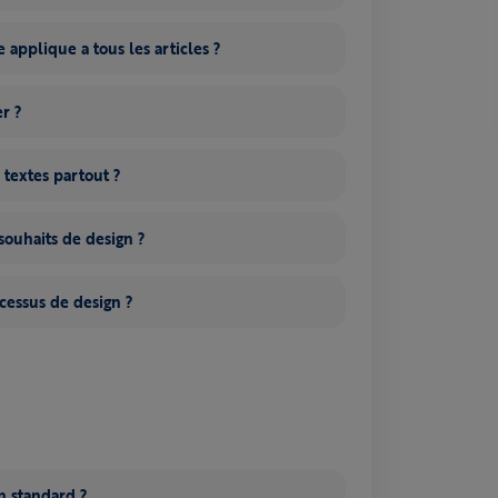
 applique a tous les articles ?
er ?
 textes partout ?
ouhaits de design ?
essus de design ?
on standard ?