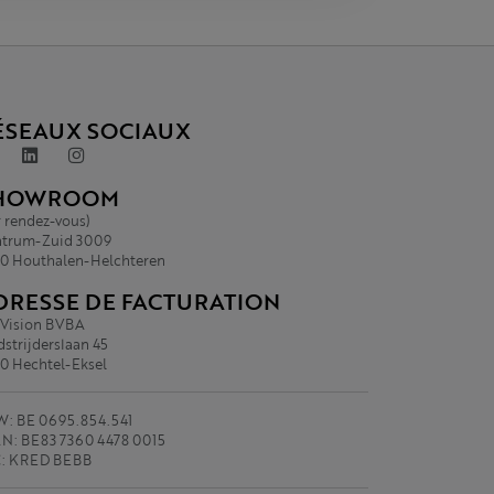
ÉSEAUX SOCIAUX
HOWROOM
r rendez-vous)
trum-Zuid 3009
0 Houthalen-Helchteren
DRESSE DE FACTURATION
.Vision BVBA
strijderslaan 45
0 Hechtel-Eksel
: BE 0695.854.541
N: BE83 7360 4478 0015
C: KRED BEBB