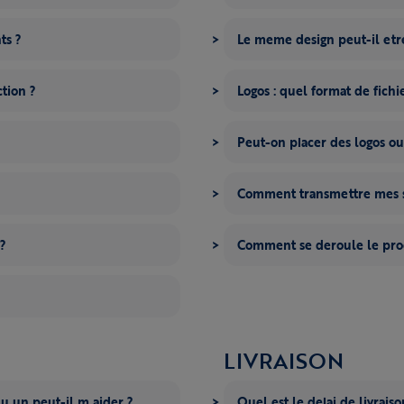
ts ?
Le meme design peut-il etre
tion ?
Logos : quel format de fichi
Peut-on placer des logos ou
Comment transmettre mes s
 ?
Comment se deroule le proc
LIVRAISON
qu un peut-il m aider ?
Quel est le delai de livrais