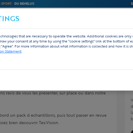
E SPORT
DU BENELUX
S
TINGS
M
BEDRIJVEN
WEBSHOP
DESIGN
chnologies that are necessary to operate the website. Additional cookies are only
hdraw your consent at any time by using the "cookie settings" link at the bottom of 
g "Agree". For more information about what information is collected and how it is sh
ion Statement
.
. Est-ce possible ?
s ravis de vous les presenter, sur place ou dans notre
V
d
l
rd un pack d echantillons, puis tout passer en revue
b
iez bien decouvrir Tex.Vision.