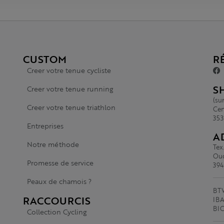
CUSTOM
R
Creer votre tenue cycliste
S
Creer votre tenue running
(su
Creer votre tenue triathlon
Cen
353
Entreprises
A
Notre méthode
Tex
Oud
Promesse de service
394
Peaux de chamois ?
BTW
RACCOURCIS
IBA
BI
Collection Cycling