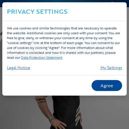
CONTACT & HELP
QUOTE
PRIVACY SETTINGS
We use cookies and similar technologies that are necessary to operate
/
Webshop
/
Running Black & Sand
/
Zwart sportshirt
the website. Additional cookies are only used with your consent. You are
free to give, deny, or withdraw your consent at any time by using the
"cookie settings" link at the bottom of each page. You can consent to our
use of cookies by clicking "Agree". For more information about what
information is collected and how it is shared with our partners, please
read our
Data Protection Statement
.
Legal Notice
My Settings
Agree