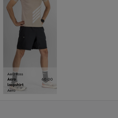
Aero Ross
Aero
60.00
loopshirt
Aero