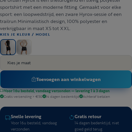
sportshirt met een moderne fitting. Gemaakt voor elke
sport: een loopwedstrijd, een zware Hyrox-sessie of een
trailrun.Minimalistisch design, 100% polyester en
verkrijgbaar in maat XS tot XXL.
KIES JE KLEUR / MODEL
Kies je maat
Toevoegen aan winkelwagen
Voor 16u besteld, vandaag verzonden — levering 1 à 3 dagen
Gratis verzending > €50
14 dagen bedenktijd
Achteraf betalen
Snelle levering
Gratis retour
Voor 16u besteld, vandaag
14 dagen bedenktijd, niet
verzonden.
goed geld terug.