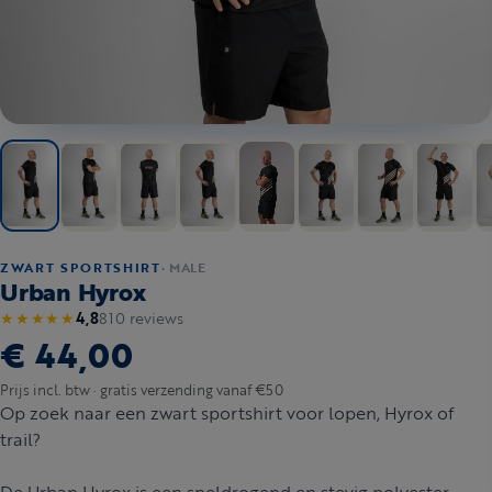
ZWART SPORTSHIRT
· MALE
Urban Hyrox
810 reviews
★★★★★
4,8
€ 44,00
Prijs incl. btw · gratis verzending vanaf €50
Op zoek naar een zwart sportshirt voor lopen, Hyrox of
trail?
De Urban Hyrox is een sneldrogend en stevig polyester