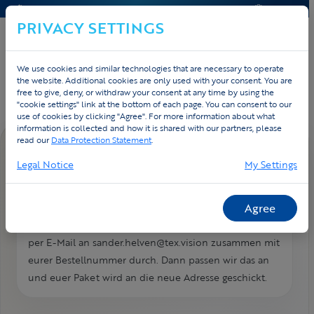
KONTAKT & HILFE
ANGEBOT
PRIVACY SETTINGS
We use cookies and similar technologies that are necessary to operate
Home
Kontakt
FAQ
the website. Additional cookies are only used with your consent. You are
free to give, deny, or withdraw your consent at any time by using the
"cookie settings" link at the bottom of each page. You can consent to our
use of cookies by clicking "Agree". For more information about what
information is collected and how it is shared with our partners, please
read our
Data Protection Statement
.
FAQ DETAIL
Legal Notice
My Settings
Ich bin umgezogen. Kann ich
meine neue Adresse durchgeben?
Agree
Gebt uns eure neue Adresse so schnell wie moeglich
per E-Mail an sander.helven@tex.vision zusammen mit
eurer Bestellnummer durch. Dann passen wir das an
und euer Paket wird an die neue Adresse geschickt.